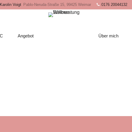
Karolin Voigt
Pablo-Neruda-Straße 15, 99425 Weimar
0176 20044132
LC
Angebot
Über mich