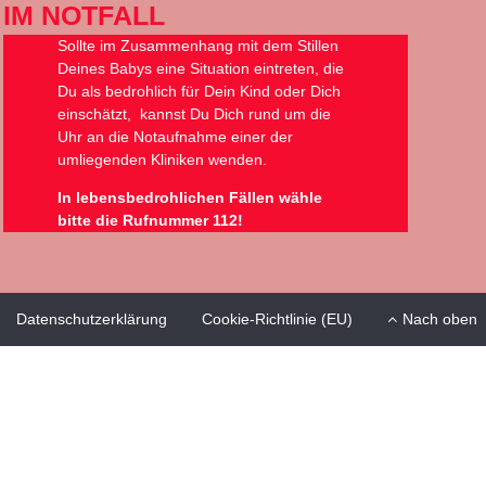
IM NOTFALL
Sollte im Zusammenhang mit dem Stillen
Deines Babys eine Situation eintreten, die
Du als bedrohlich für Dein Kind oder Dich
einschätzt, kannst Du Dich rund um die
Uhr an die Notaufnahme einer der
umliegenden Kliniken wenden.
In lebensbedrohlichen Fällen wähle
bitte die Rufnummer 112!
Datenschutzerklärung
Cookie-Richtlinie (EU)
Nach oben