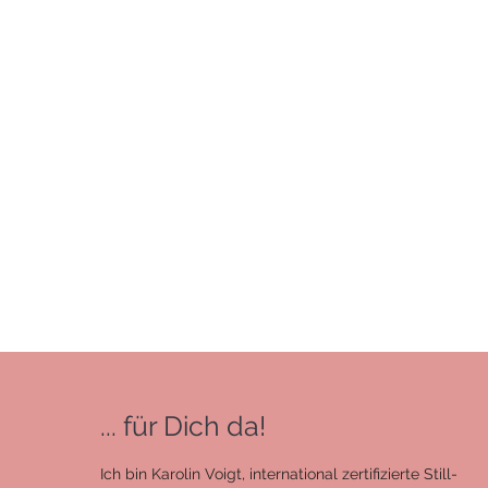
... für Dich da!
Ich bin Karolin Voigt, international zertifizierte Still-